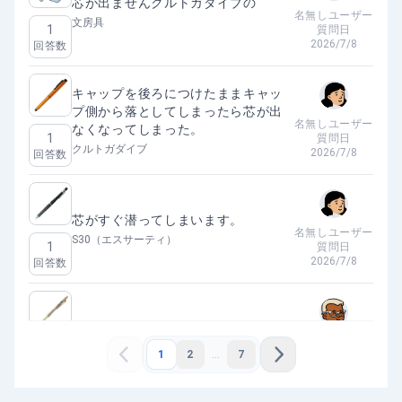
芯が出ませんクルトガダイブの
名無しユーザー
文房具
1
質問日
2026/7/8
回答数
キャップを後ろにつけたままキャッ
プ側から落としてしまったら芯が出
名無しユーザー
なくなってしまった。
1
質問日
クルトガダイブ
2026/7/8
回答数
芯がすぐ潜ってしまいます。
名無しユーザー
S30（エスサーティ）
1
質問日
2026/7/8
回答数
切り替え ホールドモード
名無しユーザー
ユニアルファゲル＜スイッチ＞
1
1
2
7
質問日
...
2026/7/6
回答数