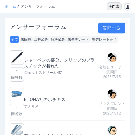
/
作成
ホーム
アンサーフォーラム
アンサーフォーラム
質問する
全て
未回答
回答済み
解決済み
未モデレート
モデレート完了
シャーペンの部分、クリップのプラ
スチックが折れた
名無しユーザー
1
質問日
ジェットストリーム4&1
2026/7/15
回答数
ETONA社のホチキス
サウスブレント
ホチキス
1
質問日
2026/7/12
回答数