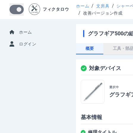
/
/
ホーム
文房具
シャー
フィクタロウ
/
改善バージョン作成
ホーム
グラフギア500の
ログイン
概要
工具・部
対象デバイス
選択中
グラフギア
基本情報
修理タイトル