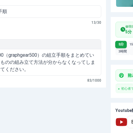
13
/30
修理
5分
5分
1
3時間
（graphgear500）の組立手順をまとめてい
たものの組み立て方法が分からなくなってしま
みてください。
83
/1000
●
初心者
Youtu