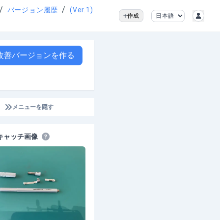
/
/
バージョン履歴
(Ver.1)
作成
改善バージョンを作る
メニューを隠す
キャッチ画像