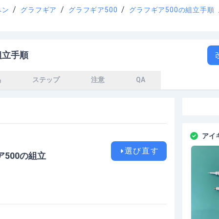
/
/
/
ペン
グラフギア
グラフギア500
グラフギア500の組立手順
組立手順
品
ステップ
注意
QA
アイ
選び直す
500
の
組立