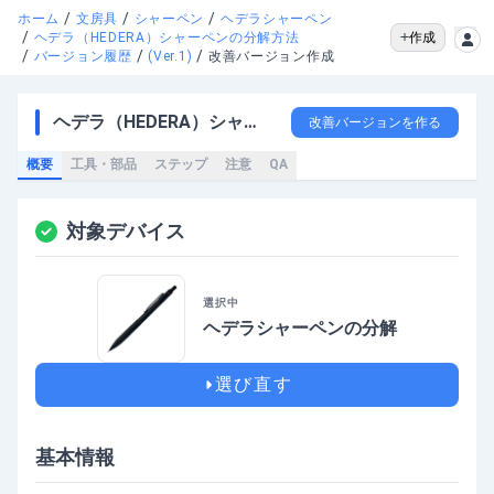
/
/
/
ホーム
文房具
シャーペン
ヘデラシャーペン
/
作成
ヘデラ（HEDERA）シャーペンの分解方法
/
/
/
バージョン履歴
(Ver.1)
改善バージョン作成
ヘデラ（HEDERA）シャーペンの分解方法
改善バージョンを作る
概要
工具・部品
ステップ
注意
QA
対象デバイス
選択中
ヘデラシャーペン
の
分解
選び直す
基本情報