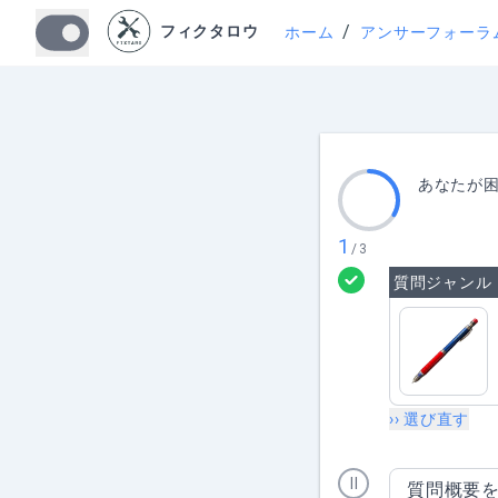
/
フィクタロウ
ホーム
アンサーフォーラ
あなたが
1
/
3
質問ジャンル
›› 選び直す
Ⅱ
質問概要