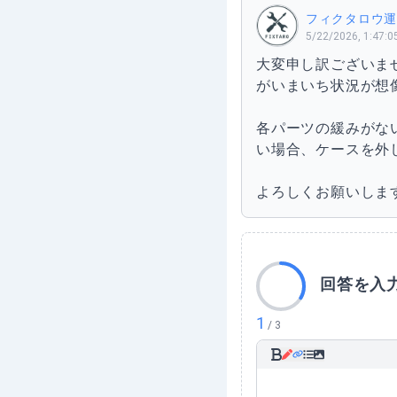
フィクタロウ運
5/22/2026, 1:47:0
大変申し訳ございま
がいまいち状況が想
各パーツの緩みがな
い場合、ケースを外
よろしくお願いしま
回答を入
1
/
3