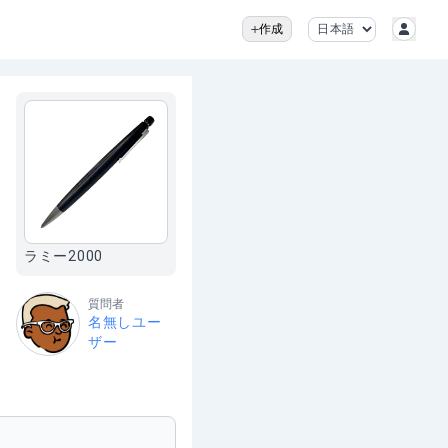
作成
ラミー2000
質問者
名無しユー
ザー