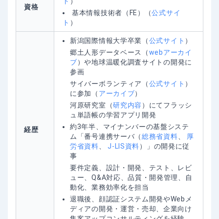
ト
）
資格
基本情報技術者（FE）（
公式サイ
ト
）
新潟国際情報大学卒業（
公式サイト
）
郷土人形データベース（
webアーカイ
ブ
）や地球温暖化調査サイトの開発に
参画
サイバーボランティア（
公式サイト
）
に参加（
アーカイブ
）
河原研究室（
研究内容
）にてフラッシ
ュ単語帳の学習アプリ開発
約3年半、マイナンバーの基盤システ
経歴
ム「番号連携サーバ（
総務省資料
、
厚
労省資料
、
J-LIS資料
）」の開発に従
事
要件定義、設計・開発、テスト、レビ
ュー、Q&A対応、品質・開発管理、自
動化、業務効率化を担当
退職後、顔認証システム開発やWebメ
ディアの開発・運営・売却、企業向け
集客アップコンサルティングを経験