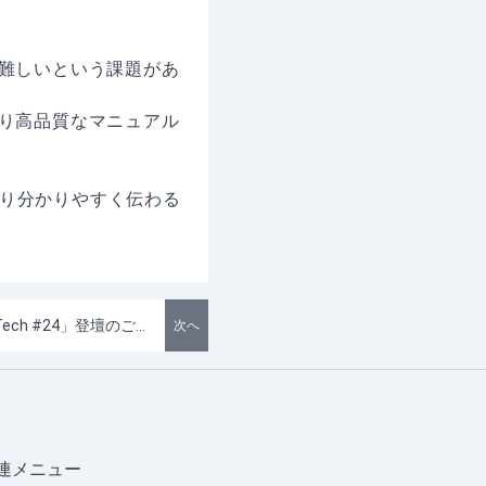
難しいという課題があ
り高品質なマニュアル
、より分かりやすく伝わる
ITエンジニア勉強会「Niigata 5分Tech #24」登壇のご報告
次へ
連メニュー