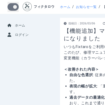
/
/
フィクタロウ
ホーム
お知らせ一覧
投稿日：
2026/03/06
ホーム
【機能追加】
ログイン
になりました
いつもFixtaroをご
このたび、修理マニュ
変更機能（カラーパレ
＜改善された内容＞
自由な色選択
: 従
た。
表現の幅が拡大
: 
す。
過去データの最適化
おり、これまで通り