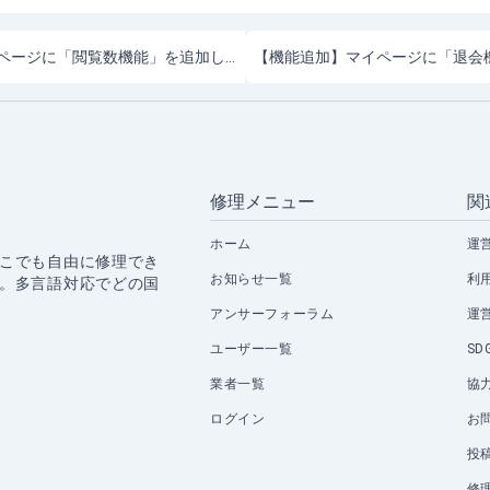
【機能追加】トラブルページに「閲覧数機能」を追加しました
【機能追加】マイページに「退会
修理メニュー
関
ホーム
運
こでも自由に修理でき
お知らせ一覧
利
。多言語対応でどの国
アンサーフォーラム
運
ユーザー一覧
SD
業者一覧
協
ログイン
お
投
修