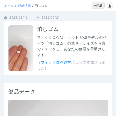
/
/
作成
ホーム
部品検索
消しゴム
2025/08/16
2026/07/21
消しゴム
フィクタロウは、
クルトガKSモデルのパ
ーツ「消しゴム」の
重さ・サイズを写真
でチェックし、あなたの修理を手助けし
ます。
（
フィクタロウ運営
によって作成されま
した）
部品データ