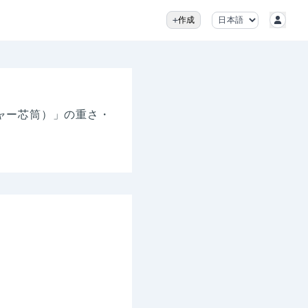
作成
ャー芯筒）」の
重さ・
。