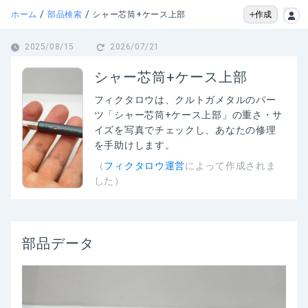
/
/
作成
ホーム
部品検索
シャー芯筒+ケース上部
2025/08/15
2026/07/21
シャー芯筒+ケース上部
フィクタロウは、
クルトガメタルのパー
ツ「シャー芯筒+ケース上部」の
重さ・サ
イズを写真でチェックし、あなたの修理
を手助けします。
（
フィクタロウ運営
によって作成されま
した）
部品データ