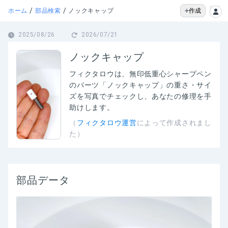
/
/
作成
ホーム
部品検索
ノックキャップ
2025/08/26
2026/07/21
ノックキャップ
フィクタロウは、
無印低重心シャープペン
のパーツ「ノックキャップ」の
重さ・サイ
ズを写真でチェックし、あなたの修理を手
助けします。
（
フィクタロウ運営
によって作成されまし
た）
部品データ