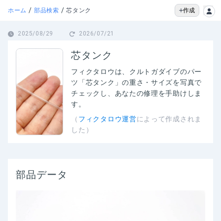
/
/
作成
ホーム
部品検索
芯タンク
2025/08/29
2026/07/21
芯タンク
フィクタロウは、
クルトガダイブのパー
ツ「芯タンク」の
重さ・サイズを写真で
チェックし、あなたの修理を手助けしま
す。
（
フィクタロウ運営
によって作成されま
した）
部品データ