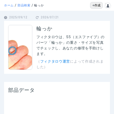
/
/
作成
ホーム
部品検索
輪っか
2025/09/12
2026/07/21
輪っか
フィクタロウは、
S5（エスファイブ）の
パーツ「輪っか」の
重さ・サイズを写真
でチェックし、あなたの修理を手助けし
ます。
（
フィクタロウ運営
によって作成されま
した）
部品データ