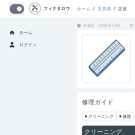
/
/
フィクタロウ
ホーム
文房具
定規
作成日：
2025/01/30
ホーム
ログイン
修理ガイド
クリーニング
修復
クリーニング