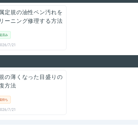
属定規の油性ペン汚れを
リーニング修理する方法
認済み
026/7/21
規の薄くなった目盛りの
復方法
認待ち
026/7/21