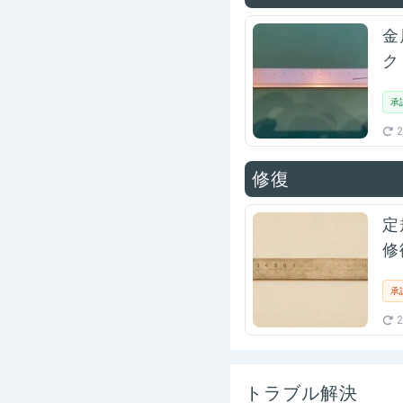
金
ク
承
2
修復
定
修
承
2
トラブル解決