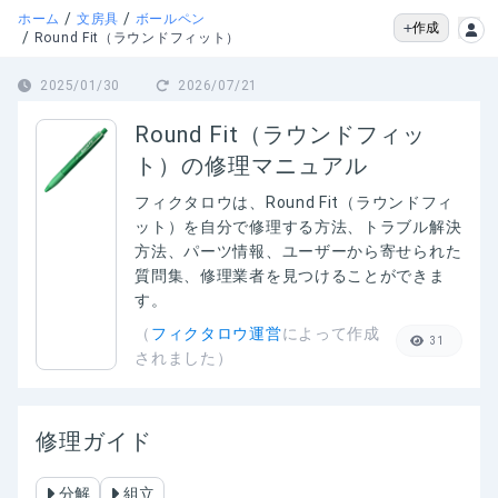
/
/
ホーム
文房具
ボールペン
作成
/
Round Fit（ラウンドフィット）
2025/01/30
2026/07/21
Round Fit（ラウンドフィッ
ト）の修理マニュアル
フィクタロウは、
Round Fit（ラウンドフィ
ット）
を自分で修理する方法、トラブル解決
方法、パーツ情報、ユーザーから寄せられた
質問集、修理業者を見つけることができま
す。
（
フィクタロウ運営
によって作成
31
されました）
修理ガイド
分解
組立