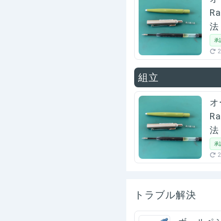
R
法
承
2
組立
オ
R
法
承
2
トラブル解決