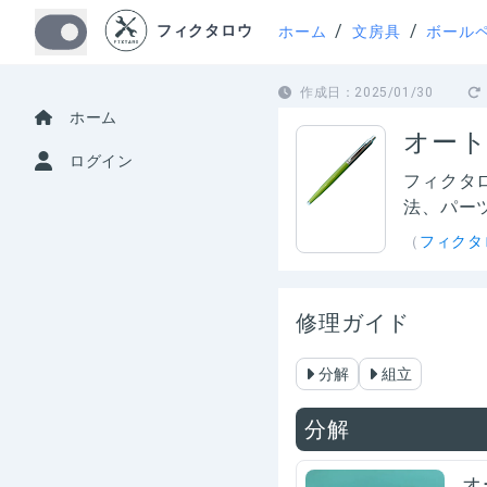
/
/
フィクタロウ
ホーム
文房具
ボール
作成日：
2025/01/30
ホーム
オート
ログイン
フィクタ
法、パー
（
フィクタ
修理ガイド
分解
組立
分解
オ