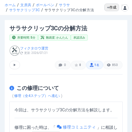
/
/
/
ホーム
文房具
ボールペン
サラサ
作成
/
/
サラサクリップ3C
サラサクリップ3Cの分解方法
サラサクリップ3Cの分解方法
所要時間:
5
分
難易度:
かんたん
承認済み
フィクタロウ運営
更新:
2026/07/21
▶
0
0
1
名
850
この修理について
（
）
修理（全
4
ステップ）へ進む↓
今回は、サラサクリップ3Cの分解方法を解説します。
修理コミュニティ
修理に困った時は、「
」
に相談し