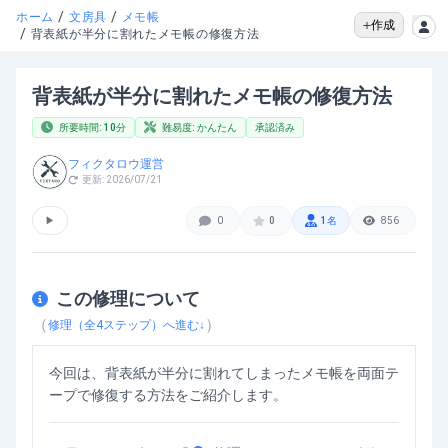
/
/
ホーム
文房具
メモ帳
作成
/
背表紙が半分に割れたメモ帳の修復方法
背表紙が半分に割れたメモ帳の修復方法
所要時間:
10
分
難易度:
かんたん
承認済み
フィクタロウ運営
更新:
2026/07/21
▶
0
0
1
名
856
この修理について
（
）
修理（全
4
ステップ）へ進む↓
今回は、背表紙が半分に割れてしまったメモ帳を両面テ
ープで修復する方法をご紹介します。