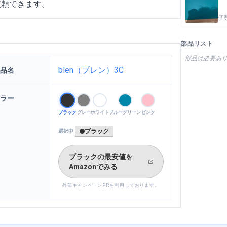
依頼できます。
個
部品リスト
部品は必要あ
blen（ブレン）3C
品名
ラー
ブラック
グレー
ホワイト
ブルーグリーン
ピンク
ブラック
選択中:
ブラック
の最安値を
Amazonでみる
外部キャンペーンPRを利用しております。