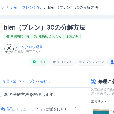
/
/
ペン
blen（ブレン）3C
blen（ブレン）3Cの分解方法
blen（ブレン）3Cの分解方法
所要時間:
5
分
難易度:
かんたん
承認済み
フィクタロウ運営
更新:
2026/07/21
1
完了
0
コメント
0
ブックマーク
（
）
修理に
修理（全
5
ステップ）へ進む↓
実際に修理で使
具・部品です。
ン）3Cの分解方法を解説します。
工具リスト
修理コミュニティ
「
」
に相談したり、「
工