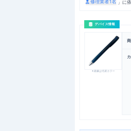
修理業者
1
名
」に
デバイス情報
商
カ
※画像は代表カラー