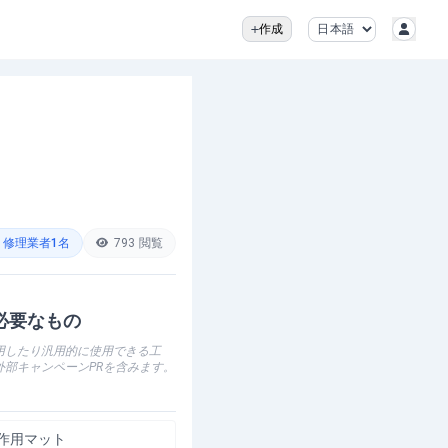
作成
修理業者
1
名
793
閲覧
必要なもの
用したり汎用的に使用できる工
外部キャンペーンPRを含みます。
作用マット