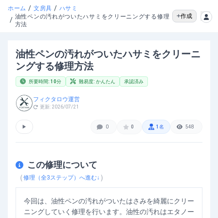
/
/
ホーム
文房具
ハサミ
作成
油性ペンの汚れがついたハサミをクリーニングする修理
/
方法
油性ペンの汚れがついたハサミをクリーニ
ングする修理方法
所要時間:
10
分
難易度:
かんたん
承認済み
フィクタロウ運営
更新:
2026/07/21
▶
0
0
1
名
548
この修理について
（
）
修理（全
3
ステップ）へ進む↓
今回は、油性ペンの汚れがついたはさみを綺麗にクリー
ニングしていく修理を行います。油性の汚れはエタノー