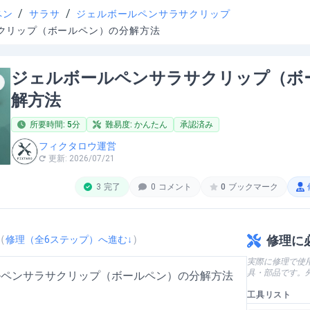
/
/
ペン
サラサ
ジェルボールペンサラサクリップ
クリップ（ボールペン）の分解方法
ジェルボールペンサラサクリップ（ボ
解方法
所要時間:
5
分
難易度:
かんたん
承認済み
フィクタロウ運営
更新:
2026/07/21
3
完了
0
コメント
0
ブックマーク
（
）
修理に
修理（全
6
ステップ）へ進む↓
実際に修理で使
具・部品です。
ルペンサラサクリップ（ボールペン）の分解方法
工具リスト