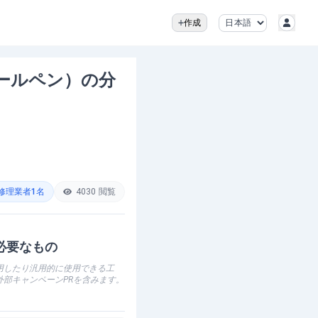
作成
ールペン）の分
修理業者
1
名
4030
閲覧
必要なもの
用したり汎用的に使用できる工
外部キャンペーンPRを含みます。