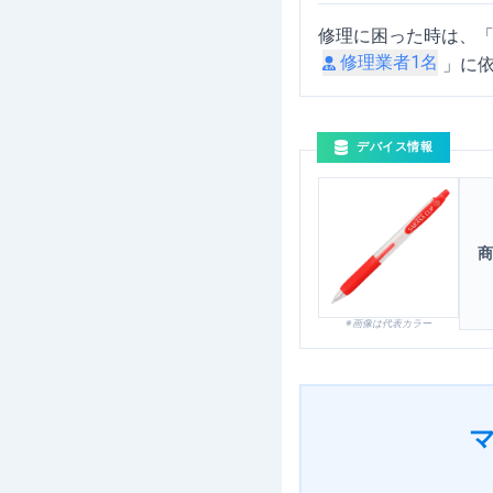
修理に困った時は、
修理業者
1
名
」に
デバイス情報
商
※画像は代表カラー