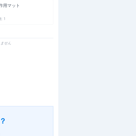
作用マット
数:
1
りません
？