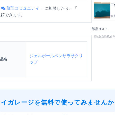
工
修理コミュニティ
「
」
に相談したり、「
依頼できます。
個
部品リスト
部品は必要あ
ジェルボールペンサラサクリ
品名
ップ
マイガレージを
無料で使ってみませんか