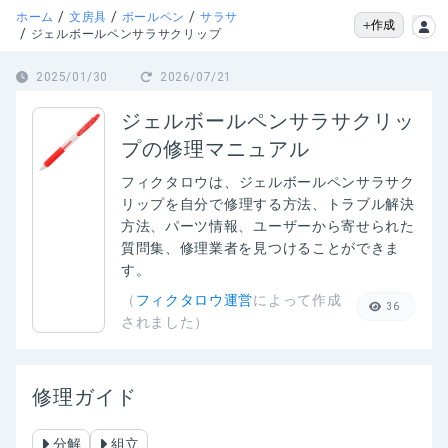
/
/
/
ホーム
文房具
ボールペン
サラサ
作成
/
ジェルボールペンサラサクリップ
2025/01/30
2026/07/21
ジェルボールペンサラサクリッ
プの修理マニュアル
フィクタロウは、
ジェルボールペンサラサク
リップ
を自分で修理する方法、トラブル解決
方法、パーツ情報、ユーザーから寄せられた
質問集、修理業者を見つけることができま
す。
（
フィクタロウ運営
によって作成
36
されました）
修理ガイド
分解
組立