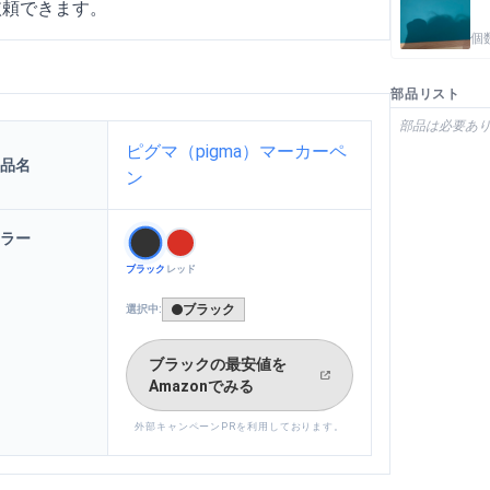
依頼できます。
個
部品リスト
部品は必要あ
ピグマ（pigma）マーカーペ
品名
ン
ラー
ブラック
レッド
ブラック
選択中:
ブラック
の最安値を
Amazonでみる
外部キャンペーンPRを利用しております。