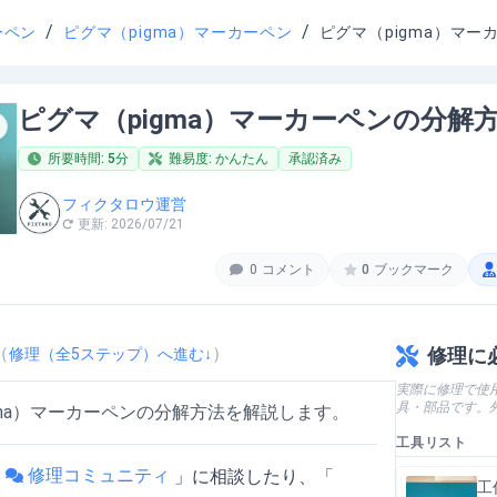
/
/
ーペン
ピグマ（pigma）マーカーペン
ピグマ（pigma）マ
ピグマ（pigma）マーカーペンの分解
所要時間:
5
分
難易度:
かんたん
承認済み
フィクタロウ運営
更新:
2026/07/21
0
コメント
0
ブックマーク
（
）
修理に
修理（全
5
ステップ）へ進む↓
実際に修理で使
具・部品です。
gma）マーカーペンの分解方法を解説します。
工具リスト
修理コミュニティ
「
」
に相談したり、「
工