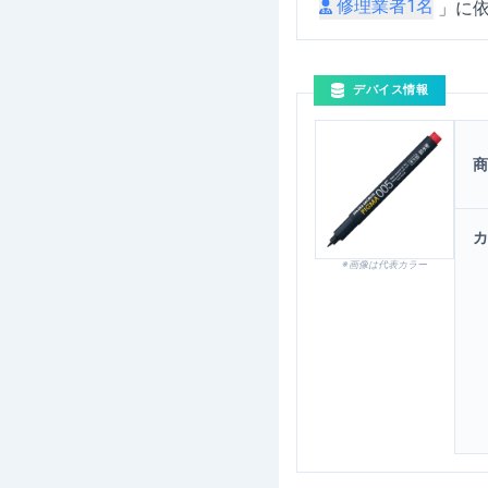
修理業者
1
名
」に
デバイス情報
商
カ
※画像は代表カラー