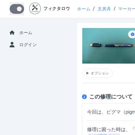
/
/
フィクタロウ
ホーム
文房具
マーカ
ホーム
ログイン
▶
オプション
この修理について
今回は、ピグマ（pi
修理に困った時は、