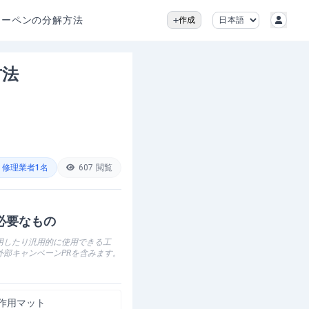
ーカーペンの分解方法
作成
方法
修理業者
1
名
607
閲覧
必要なもの
用したり汎用的に使用できる工
外部キャンペーンPRを含みます。
作用マット