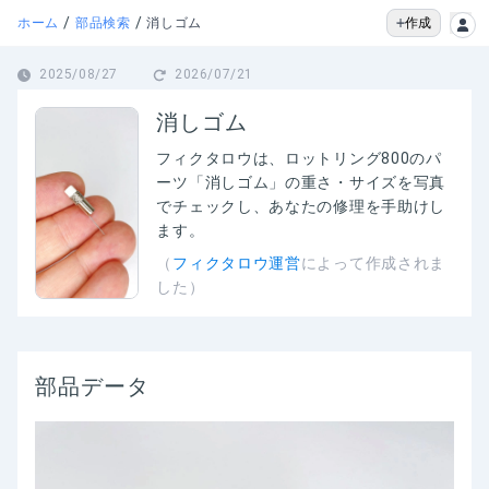
/
/
作成
ホーム
部品検索
消しゴム
2025/08/27
2026/07/21
消しゴム
フィクタロウは、
ロットリング800のパ
ーツ「消しゴム」の
重さ・サイズを写真
でチェックし、あなたの修理を手助けし
ます。
（
フィクタロウ運営
によって作成されま
した）
部品データ