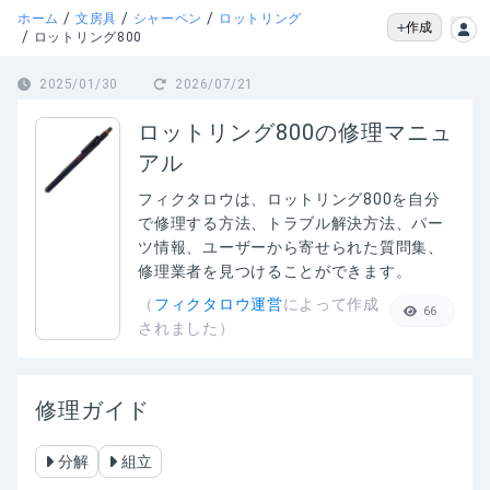
/
/
/
ホーム
文房具
シャーペン
ロットリング
作成
/
ロットリング800
2025/01/30
2026/07/21
ロットリング800の修理マニュ
アル
フィクタロウは、
ロットリング800
を自分
で修理する方法、トラブル解決方法、パー
ツ情報、ユーザーから寄せられた質問集、
修理業者を見つけることができます。
（
フィクタロウ運営
によって作成
66
されました）
修理ガイド
分解
組立