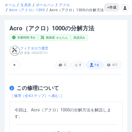
/
/
/
ホーム
文房具
ボールペン
アクロ
作成
/
/
Acro（アクロ）1000
Acro（アクロ）1000の分解方法
Acro（アクロ）1000の分解方法
所要時間:
5
分
難易度:
かんたん
承認済み
フィクタロウ運営
更新:
2026/07/21
▶
0
0
1
名
617
この修理について
（
）
修理（全
4
ステップ）へ進む↓
今回は、Acro（アクロ）1000の分解方法を解説しま
す。