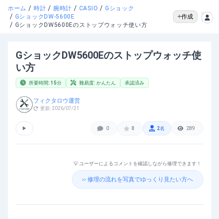
/
/
/
/
ホーム
時計
腕時計
CASIO
Gショック
/
作成
GショックDW-5600E
/
GショックDW5600Eのストップウォッチ使い方
GショックDW5600Eのストップウォッチ使
い方
所要時間:
15
分
難易度:
かんたん
承認済み
フィクタロウ運営
更新:
2026/07/21
▶
0
0
2
名
289
💡 ユーザーによるコメントを確認しながら修理できます！
›› 修理の流れを写真でゆっくり見たい方へ