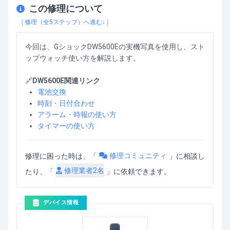
この修理について
GショックDW5600Eのストップウォッチ使い方
を動画で確認
（
）
修理（全
5
ステップ）へ進む↓
今回は、GショックDW5600Eの実機写真を使用し、スト
ップウォッチ使い方を解説します。
🔗
DW5600E関連リンク
電池交換
時刻・日付合わせ
アラーム・時報の使い方
タイマーの使い方
修理コミュニティ
修理に困った時は、「
」
に相談し
修理業者
2
名
たり、「
」に依頼できます。
デバイス情報