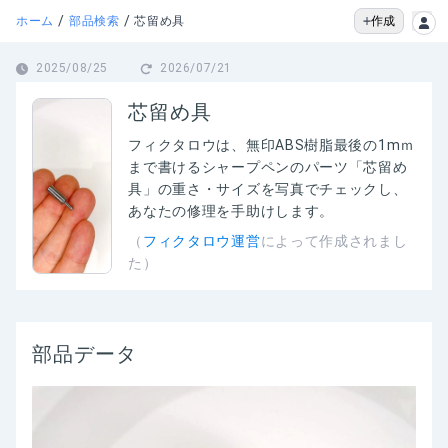
/
/
作成
ホーム
部品検索
芯留め具
2025/08/25
2026/07/21
芯留め具
フィクタロウは、
無印ABS樹脂最後の1mｍ
まで書けるシャープペンのパーツ「芯留め
具」の
重さ・サイズを写真でチェックし、
あなたの修理を手助けします。
（
フィクタロウ運営
によって作成されまし
た）
部品データ