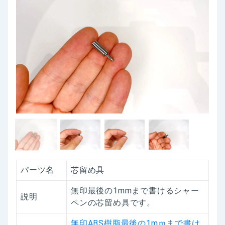
パーツ名
芯留め具
無印最後の1mmまで書けるシャー
説明
ペンの芯留め具です。
無印ABS樹脂最後の1mｍまで書け