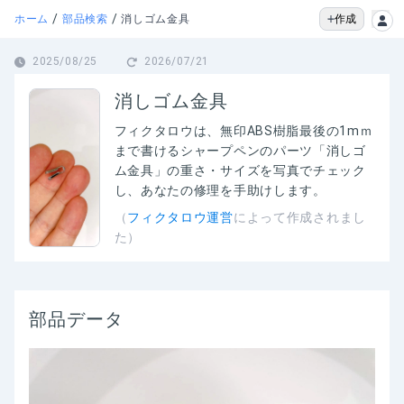
/
/
作成
ホーム
部品検索
消しゴム金具
2025/08/25
2026/07/21
消しゴム金具
フィクタロウは、
無印ABS樹脂最後の1mｍ
まで書けるシャープペンのパーツ「消しゴ
ム金具」の
重さ・サイズを写真でチェック
し、あなたの修理を手助けします。
（
フィクタロウ運営
によって作成されまし
た）
部品データ