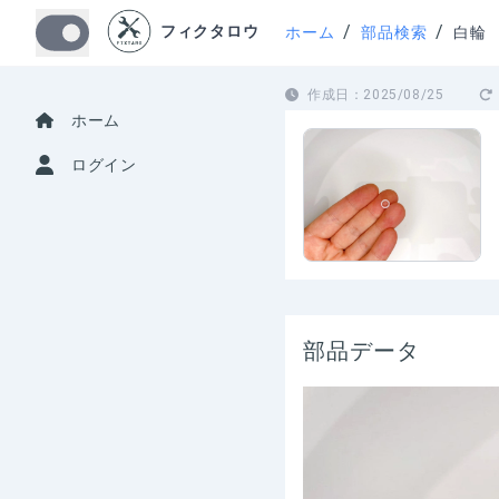
/
/
フィクタロウ
ホーム
部品検索
白輪
作成日：
2025/08/25
ホーム
ログイン
部品データ