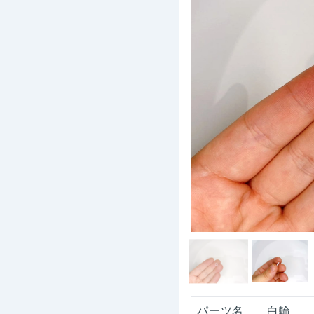
パーツ名
白輪