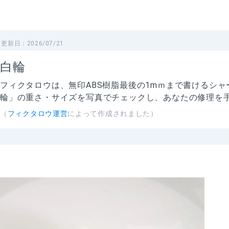
更新日：
2026/07/21
白輪
フィクタロウは、
無印ABS樹脂最後の1mｍまで書けるシ
輪」の
重さ・サイズを写真でチェックし、あなたの修理を
（
フィクタロウ運営
によって作成されました）