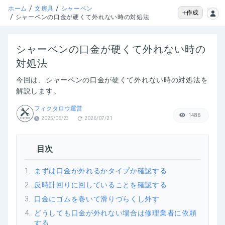
/
/
ホーム
文房具
シャーペン
作成
/
シャーペンの口金が硬くて外れない時の対処法
シャーペンの口金が硬くて外れない時の
対処法
今回は、シャーペンの口金が硬くて外れない時の対処法を
解説します。
フィクタロウ運営
1486
2025/06/23
2026/07/21
目次
1
.
まずは口金が外れるかタイプか確認する
2
.
反時計回りに回していることを確認する
3
.
口金にゴムを巻いて滑りづらくし外す
4
.
どうしても口金が外れない場合は修理業者に依頼
する