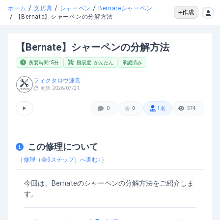
/
/
/
ホーム
文房具
シャーペン
Bernateシャーペン
作成
/
【Bernate】シャーペンの分解方法
【Bernate】シャーペンの分解方法
所要時間:
5
分
難易度:
かんたん
承認済み
フィクタロウ運営
更新:
2026/07/21
▶
0
0
1
名
574
この修理について
（
）
修理（全
6
ステップ）へ進む↓
今回は、Bernateのシャーペンの分解方法をご紹介しま
す。