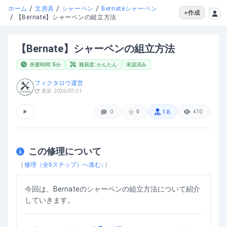
/
/
/
ホーム
文房具
シャーペン
Bernateシャーペン
作成
/
【Bernate】シャーペンの組立方法
【Bernate】シャーペンの組立方法
所要時間:
5
分
難易度:
かんたん
承認済み
フィクタロウ運営
更新:
2026/07/21
▶
0
0
1
名
470
この修理について
（
）
修理（全
6
ステップ）へ進む↓
今回は、Bernateのシャーペンの組立方法について紹介
していきます。