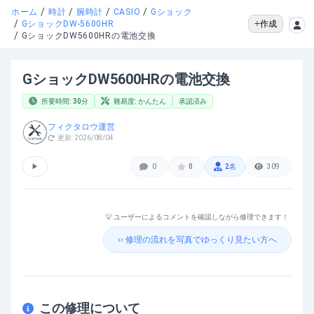
/
/
/
/
ホーム
時計
腕時計
CASIO
Gショック
/
作成
GショックDW-5600HR
/
GショックDW5600HRの電池交換
GショックDW5600HRの電池交換
所要時間:
30
分
難易度:
かんたん
承認済み
フィクタロウ運営
更新:
2026/08/04
▶
0
0
2
名
309
💡 ユーザーによるコメントを確認しながら修理できます！
›› 修理の流れを写真でゆっくり見たい方へ
この修理について