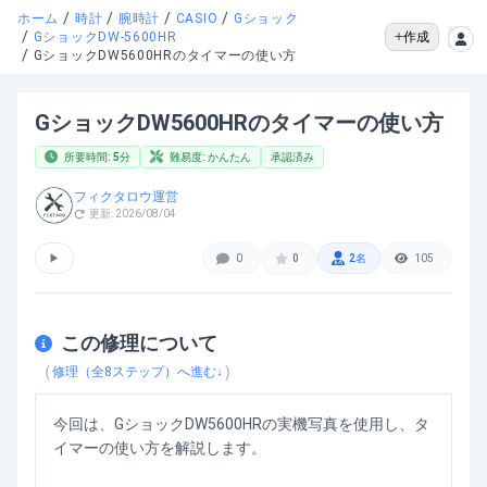
/
/
/
/
ホーム
時計
腕時計
CASIO
Gショック
/
作成
GショックDW-5600HR
/
GショックDW5600HRのタイマーの使い方
GショックDW5600HRのタイマーの使い方
所要時間:
5
分
難易度:
かんたん
承認済み
フィクタロウ運営
更新:
2026/08/04
▶
0
0
2
名
105
この修理について
（
）
修理（全
8
ステップ）へ進む↓
今回は、GショックDW5600HRの実機写真を使用し、タ
イマーの使い方を解説します。