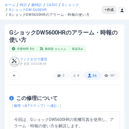
/
/
/
/
ホーム
時計
腕時計
CASIO
Gショック
/
作成
GショックDW-5600HR
/
GショックDW5600HRのアラーム・時報の使い方
GショックDW5600HRのアラーム・時報の
使い方
所要時間:
5
分
難易度:
かんたん
承認済み
フィクタロウ運営
更新:
2026/08/04
▶
0
0
2
名
187
この修理について
（
）
修理（全
7
ステップ）へ進む↓
今回は、GショックDW5600HRの実機写真を使用し、ア
ラーム・時報の使い方を解説します。