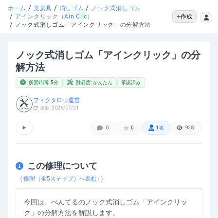
/
/
/
ホーム
文房具
消しゴム
ノック式消しゴム
/
作成
アインクリック（Ain Clic）
/
ノック式消しゴム「アインクリック」の分解方法
ノック式消しゴム「アインクリック」の分
解方法
所要時間:
5
分
難易度:
かんたん
承認済み
フィクタロウ運営
更新:
2026/07/21
▶
0
0
1
名
938
この修理について
（
）
修理（全
5
ステップ）へ進む↓
今回は、ぺんてるのノック式消しゴム「アインクリッ
ク」の分解方法を解説します。