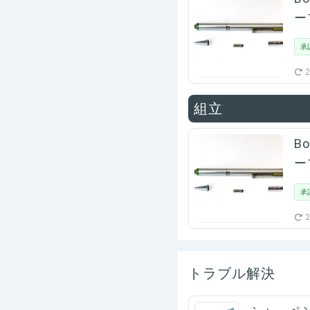
ー
承
2
組立
B
ー
承
2
トラブル解決