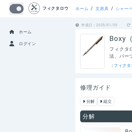
/
/
フィクタロウ
ホーム
文房具
シャー
作成日：
2025/01/30
ホーム
Box
ログイン
フィクタ
法、パー
（
フィクタ
修理ガイド
分解
組立
分解
B