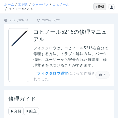
/
/
/
ホーム
文房具
シャーペン
コヒノール
作成
/
コヒノール5216
2026/03/04
2026/07/21
コヒノール5216の修理マニュ
アル
フィクタロウは、
コヒノール5216
を自分で
修理する方法、トラブル解決方法、パーツ
情報、ユーザーから寄せられた質問集、修
理業者を見つけることができます。
（
フィクタロウ運営
によって作成さ
7
れました）
修理ガイド
分解
組立