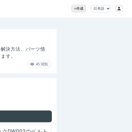
作成
ル解決方法、パーツ情
きます。
45
閲覧
ックDW002のベルト