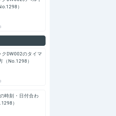
o.1298）
3
ックDW002のタイマ
（No.1298）
3
02の時刻・日付合わ
.1298）