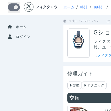
/
/
/
フィクタロウ
ホーム
時計
腕時計
作成日：
2026/07/02
ホーム
Gショ
ログイン
フィクタ
報、ユー
（
フィク
修理ガイド
交換
テクニック
交換
G