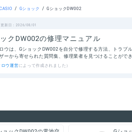
/
/
CASIO
Gショック
GショックDW002
更新日：
2026/08/01
ックDW002の修理マニュアル
ロウは、
GショックDW002
を自分で修理する方法、トラブ
ザーから寄せられた質問集、修理業者を見つけることがで
タロウ運営
によって作成されました）
ショックDW002の電池交
Gショ