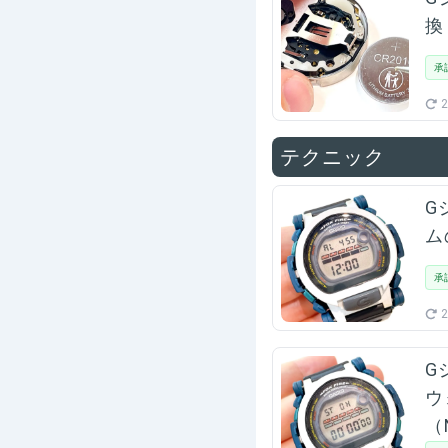
換
承
2
テクニック
G
ム
承
2
G
ウ
（