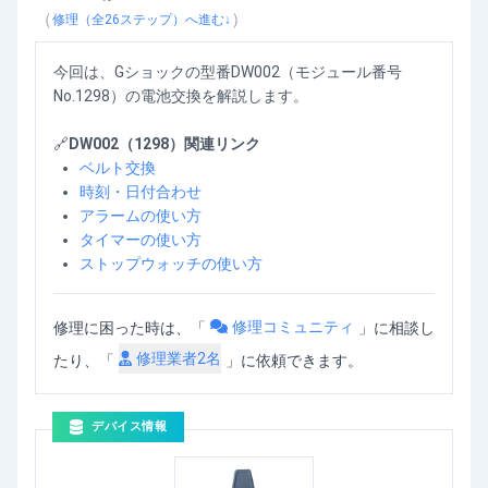
GショックDW002の電池交換（No.1298）
を動画で確認
（
）
修理（全
26
ステップ）へ進む↓
今回は、Gショックの型番DW002（モジュール番号
No.1298）の電池交換を解説します。
🔗
DW002（1298）関連リンク
ベルト交換
時刻・日付合わせ
アラームの使い方
タイマーの使い方
ストップウォッチの使い方
修理コミュニティ
修理に困った時は、「
」
に相談し
修理業者
2
名
たり、「
」に依頼できます。
デバイス情報