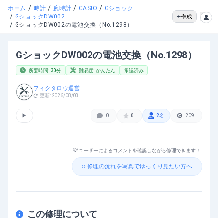
/
/
/
/
ホーム
時計
腕時計
CASIO
Gショック
/
作成
GショックDW002
/
GショックDW002の電池交換（No.1298）
GショックDW002の電池交換（No.1298）
所要時間:
30
分
難易度:
かんたん
承認済み
フィクタロウ運営
更新:
2026/08/03
▶
0
0
2
名
209
💡 ユーザーによるコメントを確認しながら修理できます！
›› 修理の流れを写真でゆっくり見たい方へ
この修理について