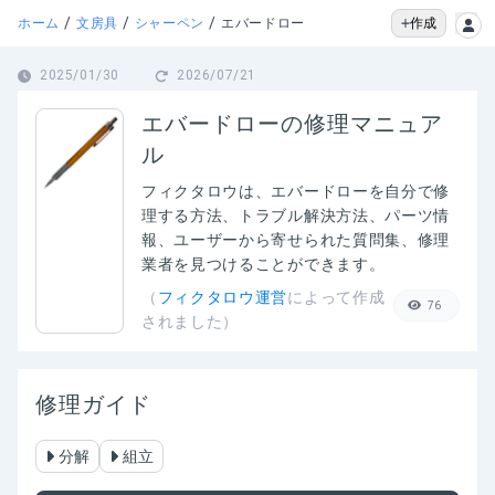
/
/
/
作成
ホーム
文房具
シャーペン
エバードロー
2025/01/30
2026/07/21
エバードローの修理マニュア
ル
フィクタロウは、
エバードロー
を自分で修
理する方法、トラブル解決方法、パーツ情
報、ユーザーから寄せられた質問集、修理
業者を見つけることができます。
（
フィクタロウ運営
によって作成
76
されました）
修理ガイド
分解
組立