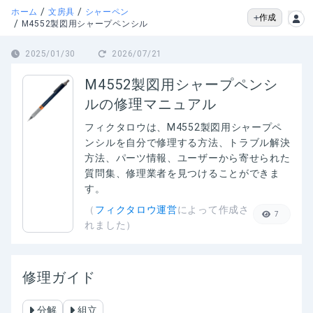
/
/
ホーム
文房具
シャーペン
作成
/
M4552製図用シャープペンシル
2025/01/30
2026/07/21
M4552製図用シャープペンシ
ルの修理マニュアル
フィクタロウは、
M4552製図用シャープペ
ンシル
を自分で修理する方法、トラブル解決
方法、パーツ情報、ユーザーから寄せられた
質問集、修理業者を見つけることができま
す。
（
フィクタロウ運営
によって作成さ
7
れました）
修理ガイド
分解
組立