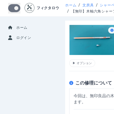
/
/
ホーム
文房具
シャー
フィクタロウ
/
【無印】木軸六角シャー
ホーム
ログイン
▶
オプション
この修理について
今回は、無印良品の
ます。