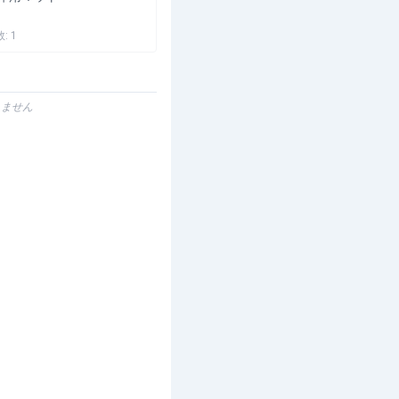
数:
1
りません