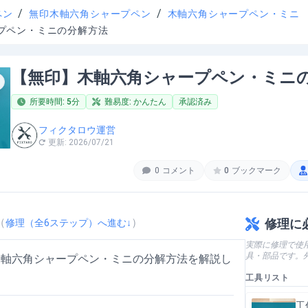
/
/
ペン
無印木軸六角シャープペン
木軸六角シャープペン・ミニ
プペン・ミニの分解方法
【無印】木軸六角シャープペン・ミニ
所要時間:
5
分
難易度:
かんたん
承認済み
フィクタロウ運営
更新:
2026/07/21
0
コメント
0
ブックマーク
（
）
修理に
修理（全
6
ステップ）へ進む↓
実際に修理で使
具・部品です。
木軸六角シャープペン・ミニの分解方法を解説し
工具リスト
工