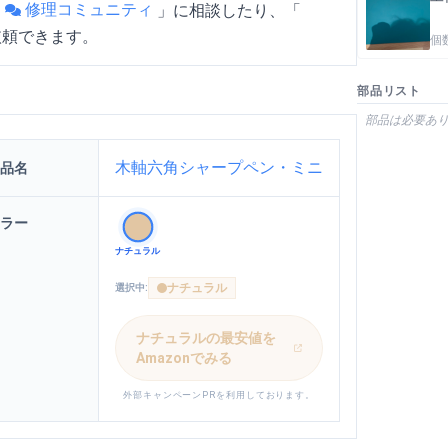
修理コミュニティ
「
」
に相談したり、「
依頼できます。
個
部品リスト
部品は必要あ
木軸六角シャープペン・ミニ
品名
ラー
ナチュラル
ナチュラル
選択中:
ナチュラル
の最安値を
Amazonでみる
外部キャンペーンPRを利用しております。