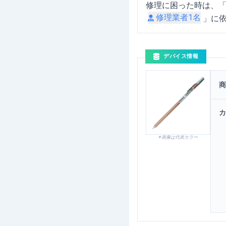
修理に困った時は、
修理業者
1
名
」に
デバイス情報
商
カ
※画像は代表カラー