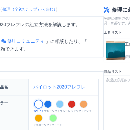
（
）
修理に
修理（全
9
ステップ）へ進む↓
実際に修理で使
具・部品です。
020フレフレの組立方法を解説します。
工具リスト
修理コミュニティ
「
」
に相談したり、「
工
依頼できます。
個
部品リスト
部品は必要あ
フレの組立方法
を動画で確認
パイロット2020フレフレ
品名
ラー
ホワイト
ブルー
ソフトブルー
レッド
ソフトピンク
イエロー
ソフトグリーン