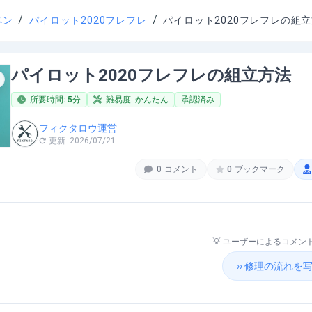
/
/
ペン
パイロット2020フレフレ
パイロット2020フレフレの組
パイロット2020フレフレの組立方法
所要時間:
5
分
難易度:
かんたん
承認済み
フィクタロウ運営
更新:
2026/07/21
0
コメント
0
ブックマーク
💡 ユーザーによるコメ
›› 修理の流れ