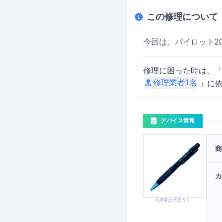
この修理について
今回は、パイロット2
修理に困った時は、
修理業者
1
名
」に
デバイス情報
パイロット2020フレ
商
カ
※画像は代表カラー