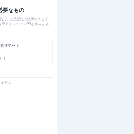
必要なもの
用したり汎用的に使用できる工
外部キャンペーンPRを含みます。
作用マット
数:
1
りません