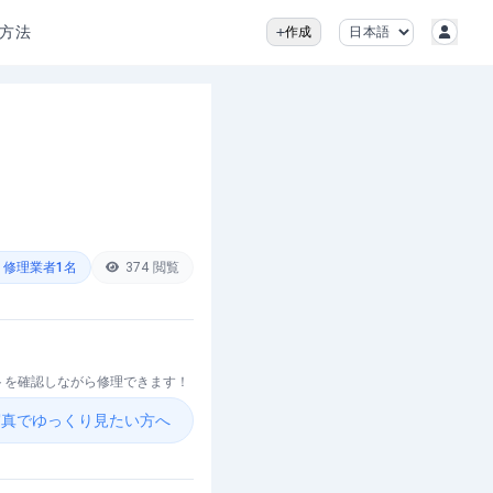
立方法
作成
修理業者
1
名
374
閲覧
ントを確認しながら修理できます！
を写真でゆっくり見たい方へ