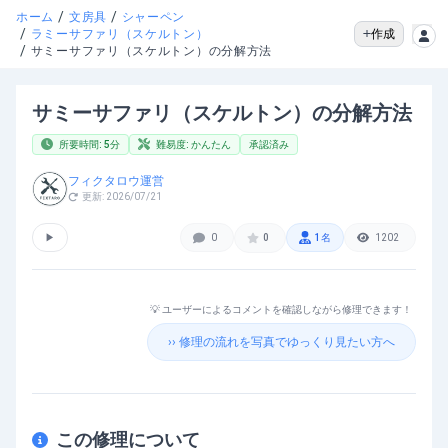
/
/
ホーム
文房具
シャーペン
/
作成
ラミーサファリ（スケルトン）
/
サミーサファリ（スケルトン）の分解方法
サミーサファリ（スケルトン）の分解方法
所要時間:
5
分
難易度:
かんたん
承認済み
フィクタロウ運営
更新:
2026/07/21
▶
0
0
1
名
1202
💡 ユーザーによるコメントを確認しながら修理できます！
›› 修理の流れを写真でゆっくり見たい方へ
この修理について