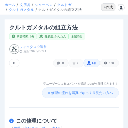
/
/
/
ホーム
文房具
シャーペン
クルトガ
作成
/
/
クルトガメタル
クルトガメタルの組立方法
クルトガメタルの組立方法
所要時間:
5
分
難易度:
かんたん
承認済み
フィクタロウ運営
更新:
2026/07/21
▶
0
0
1
名
868
💡 ユーザーによるコメントを確認しながら修理できます！
›› 修理の流れを写真でゆっくり見たい方へ
この修理について
クルトガメタルの組立方法
を動画で確認