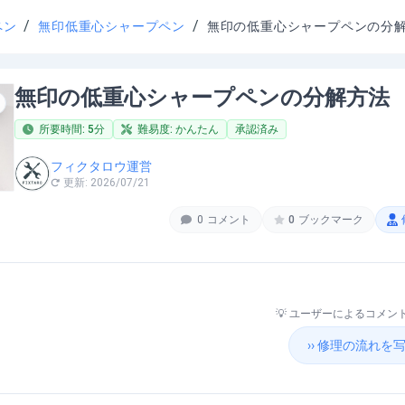
/
/
ペン
無印低重心シャープペン
無印の低重心シャープペンの分
無印の低重心シャープペンの分解方法
所要時間:
5
分
難易度:
かんたん
承認済み
フィクタロウ運営
更新:
2026/07/21
0
コメント
0
ブックマーク
💡 ユーザーによるコメ
›› 修理の流れ