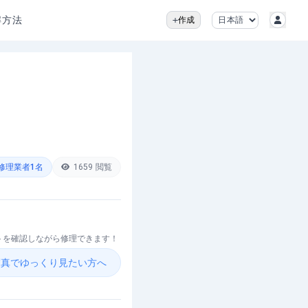
解方法
作成
修理業者
1
名
1659
閲覧
ントを確認しながら修理できます！
を写真でゆっくり見たい方へ