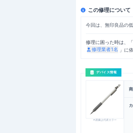
この修理について
今回は、無印良品の
修理に困った時は、
修理業者
1
名
」に
デバイス情報
無印の低重心シャープ
商
カ
※画像は代表カラー