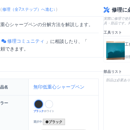
（
）
修理に
修理（全
7
ステップ）へ進む↓
実際に修理で使
具・部品です。
低重心シャープペンの分解方法を解説します。
工具リスト
修理コミュニティ
「
」
に相談したり、「
工
依頼できます。
個
部品リスト
部品は必要あ
ペンの分解方法
を動画で確認
無印低重心シャープペン
品名
ラー
ブラック
ホワイト
ブラック
選択中: