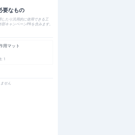
必要なもの
用したり汎用的に使用できる工
外部キャンペーンPRを含みます。
作用マット
数:
1
りません