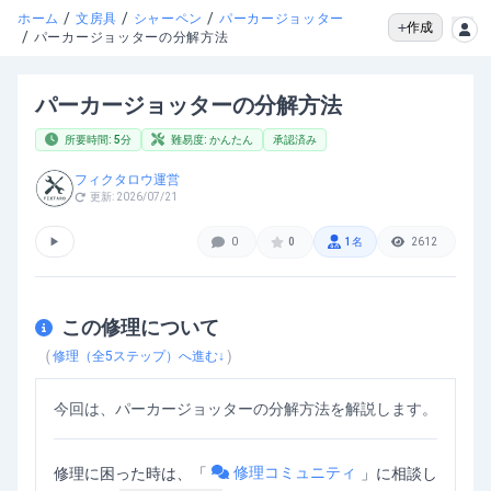
/
/
/
ホーム
文房具
シャーペン
パーカージョッター
作成
/
パーカージョッターの分解方法
パーカージョッターの分解方法
所要時間:
5
分
難易度:
かんたん
承認済み
フィクタロウ運営
更新:
2026/07/21
▶
0
0
1
名
2612
この修理について
（
）
修理（全
5
ステップ）へ進む↓
今回は、パーカージョッターの分解方法を解説します。
修理コミュニティ
修理に困った時は、「
」
に相談し